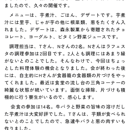
ましたので、久々の開催です。
メニューは、芋煮汁、ごはん、デザートです。芋煮
汁には里芋、じゃが芋の他に根菜類、葱をたくさん入
れました。デザートは、森永製菓から寄贈されたチョ
コレート、ヨーグルト、ビタミン野菜ジュースです。
調理担当は、Tさん、Nさんの2名。Nさんはラフェス
タの調理参加は2回目です。2人とも調理にはあまり縁
がないとのことでした。そんなわけで、今回はちょっ
とした料理体験の機会となりました。会が終わった後
には、自主的にHさんが食器籠の食器類の片づけをやっ
てくれました。最近は食堂の流し台の三角コーナーの
綺麗な状態が続いています。面倒な掃除、片づけも積
極的に行う寮生がいるので、感心します。
会食の参加は14名。牛バラと野菜の旨味の溶けだし
た芋煮汁は大変好評でした。Tさんは、芋類が食べられ
ないとのことでしたので、急遽牛バラと葱の肉すいも
作りました。